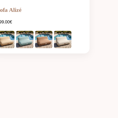
ofa Alizé
99.00
€