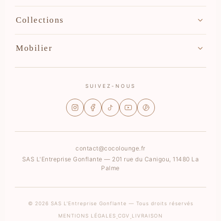
Accueil
Collections
Notre collection
Aloha
Mobilier
Contact
Moka
Livraison
Transat
Soge
Sofa
SUIVEZ-NOUS
Boho
Fauteuil
Pouf
Pack salon de jardin
contact@cocolounge.fr
SAS L'Entreprise Gonflante — 201 rue du Canigou, 11480 La
Palme
© 2026 SAS L'Entreprise Gonflante — Tous droits réservés
MENTIONS LÉGALES
CGV
LIVRAISON
·
·